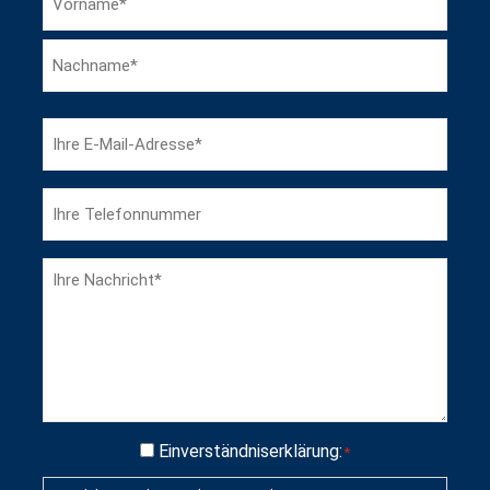
Name*
*
Vorname
Nachname
Ihre
E-
Mail-
Ihre
Adresse
Telefonnummer
*
Nachricht
*
Einwilligung
Einverständniserklärung:
*
*